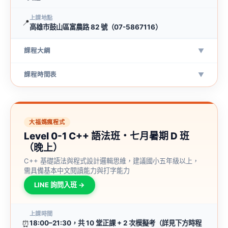
上課地點
📍
高雄市鼓山區富農路 82 號（07-5867116）
課程大綱
▼
課程時間表
▼
大福媽瘋程式
Level 0-1 C++ 語法班・七月暑期 D 班
（晚上）
C++ 基礎語法與程式設計邏輯思維，建議國小五年級以上，
需具備基本中文閱讀能力與打字能力
LINE 詢問入班 →
上課時間
⏰
18:00–21:30，共 10 堂正課 + 2 次模擬考（詳見下方時程