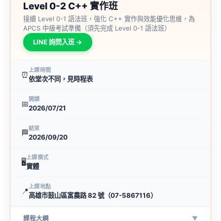
Level 0-2 C++ 實作班
接續 Level 0-1 語法班，強化 C++ 實作與效能優化思維，為
APCS 中級考試準備（須先完成 Level 0-1 語法班）
LINE 詢問入班 →
上課時間
⏰
依堂次不同，見時程表
開課
📅
2026/07/21
結束
🏁
2026/09/20
上課模式
🖥
實體
上課地點
📍
高雄市鼓山區富農路 82 號（07-5867116）
課程大綱
▼