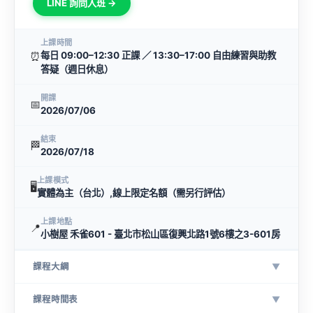
LINE 詢問入班 →
上課時間
⏰
每日 09:00–12:30 正課 ／ 13:30–17:00 自由練習與助教
答疑（週日休息）
開課
📅
2026/07/06
結束
🏁
2026/07/18
上課模式
🖥
實體為主（台北）,線上限定名額（需另行評估）
上課地點
📍
小樹屋 禾雀601 - 臺北市松山區復興北路1號6樓之3-601房
課程大綱
▼
課程時間表
▼