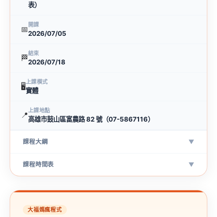
表）
開課
📅
2026/07/05
結束
🏁
2026/07/18
上課模式
🖥
實體
上課地點
📍
高雄市鼓山區富農路 82 號（07-5867116）
課程大綱
▼
課程時間表
▼
大福媽瘋程式