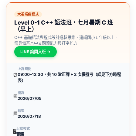
大福媽瘋程式
Level 0-1 C++ 語法班・七月暑期 C 班
（早上）
C++ 基礎語法與程式設計邏輯思維，建議國小五年級以上，
需具備基本中文閱讀能力與打字能力
LINE 詢問入班 →
上課時間
⏰
09:00–12:30，共 10 堂正課 + 2 次模擬考（詳見下方時程
表）
開課
📅
2026/07/05
結束
🏁
2026/07/18
上課模式
🖥
實體