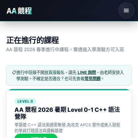
競程
AA
C++ 暑期營隊
主頁
課
正在進行的課程
AA 競程 2026 春季進行中課程，需通過入學測驗方可入班
📋
進行中班級不開放直接報名，請先
LINE 詢問
，由老師安排入
學測驗。不確定是否適合？也可先查看
常見問題
。
LEVEL 0
AA 競程 2026 暑期 Level 0-1 C++ 語法
營隊
零基礎 C++ 語法兩週密集營,為攻克 APCS 實作或進入競程
的學員打穩語法與邏輯基礎