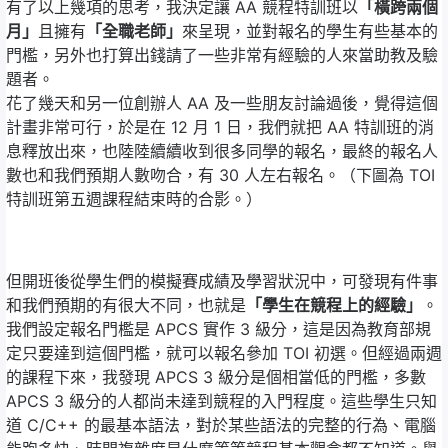
有了以上幾項的思考，我決定讓 AA 競程特訓班以
「橫跨兩個
月」
且擁有
「全職老師」
來呈現，並對報名的學生有些基本的
門檻，另外也打算出錢請了一些非常有經驗的人來當助教及驗
題者。
花了幾天和另一位創辦人 AA 及一些朋友討論過後，覺得這個
計畫非常可行，於是在 12 月 1 日，我們就把 AA 特訓班的消
息釋放出來，也陸陸續續收到很多同學的報名，最終的報名人
數也和我們預期人數吻合，有 30 人左右報名。（下圖為 TOI
特訓班第五週課程結束時的合影。）
但開班後從學生們的模擬賽成績及學習狀況中，可發現有件事
和我們預期的有很大不同，也就是
「學生在競程上的經驗」
。
我們設定報名門檻是 APCS 實作 3 級分，這是因為教育部規
定只要達到這個門檻，就可以報名參加 TOI 初選。但經過兩週
的課程下來，我發現 APCS 3 級分是個相當低的門檻，多數
APCS 3 級分的人都尚未達到競程的入門程度。這些學生只知
道 C/C++ 的最基本語法，對於某些語法的完整的行為、電腦