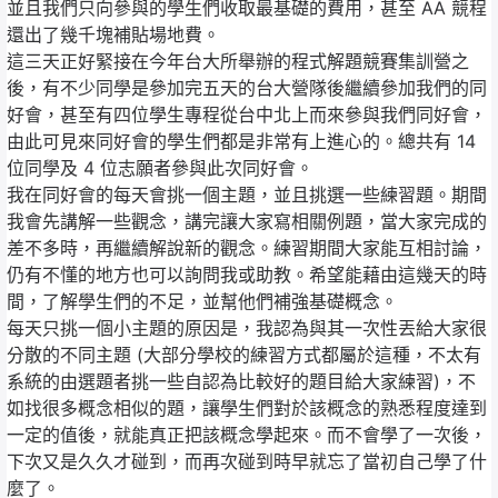
並且我們只向參與的學生們收取最基礎的費用，甚至 AA 競程
還出了幾千塊補貼場地費。
這三天正好緊接在今年台大所舉辦的程式解題競賽集訓營之
後，有不少同學是參加完五天的台大營隊後繼續參加我們的同
好會，甚至有四位學生專程從台中北上而來參與我們同好會，
由此可見來同好會的學生們都是非常有上進心的。總共有 14
位同學及 4 位志願者參與此次同好會。
我在同好會的每天會挑一個主題，並且挑選一些練習題。期間
我會先講解一些觀念，講完讓大家寫相關例題，當大家完成的
差不多時，再繼續解說新的觀念。練習期間大家能互相討論，
仍有不懂的地方也可以詢問我或助教。希望能藉由這幾天的時
間，了解學生們的不足，並幫他們補強基礎概念。
每天只挑一個小主題的原因是，我認為與其一次性丟給大家很
分散的不同主題 (大部分學校的練習方式都屬於這種，不太有
系統的由選題者挑一些自認為比較好的題目給大家練習)，不
如找很多概念相似的題，讓學生們對於該概念的熟悉程度達到
一定的值後，就能真正把該概念學起來。而不會學了一次後，
下次又是久久才碰到，而再次碰到時早就忘了當初自己學了什
麼了。