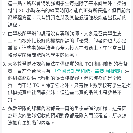
這一點，所以會特別強調學生每週除了基本課程外，還得
付出 20 小時左右的練習時間才能真正有所長進。但目前台
灣競程方面，只有資訊之芽及某些競程強校能產出長期的
課程。
由學校所舉辦的課程沒有專職講師，大多是召集學生志
工。而校外比較好的機構所請的「優秀」的老師也大都是
兼職，這些老師無法全心全力投入在教育上，在平常日比
較沒空閑時間能解答學生的困惑。
大多數營隊及課程無法提供優質的和 TOI 相同賽制的模擬
賽，目前全台灣只有
「全國資訊學科能力競賽 模擬賽」
這
個組織能提供此賽制的優質模擬賽，但它模擬的是全國
賽，而不是 TOI。除了它之外，只有極少數學校有學生能提
供模擬賽給社團學弟妹，但這些比賽的品質也是參差不
齊。
多數營隊的課程內容都是一再的重複基礎的知識，這是因
為每次的營隊招收的預期對象都是剛入門競程者，所以無
法擁有更進階的內容。