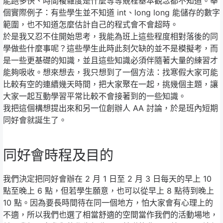
能跑多快、時間複雜度是什麼等等競程基本觀念都不知道。舉
個實際例子：有些學生並不知道 int、long long 能儲存的數字
範圍，也不知道怎麼估計自己的程式會不會超時。
於是我又忍不住開始思考，我能為班上這些程度相對落後的同
學做些什麼事呢？這些學生此時此刻欠缺的並不是模擬考，而
是一些更基礎的知識，並且這些知識必須伴隨著大量的練習才
能夠吸收。想來想去，我只想到了一個方法：找寒假大家可能
比較有空的連續幾天時間，把大家聚在一起，挑幾個主題，讓
大家一起互動學習平常比較不會接著到的一些知識。
我把這個構想提出來和另一位創辦人 AA 討論，於是班內短期
同好會就誕生了。
同好會時程及目的
我們決定把同好會辦在 2 月 1 日至 2 月 3 日每天的早上 10
點至晚上 6 點，但若學生願意，也可以從早上 8 點待到晚上
10 點。因為要長時間待在同一個地方，怕大家會有心理上的
不適，所以我們也選了相當舒適的空間當作我們的活動場地，