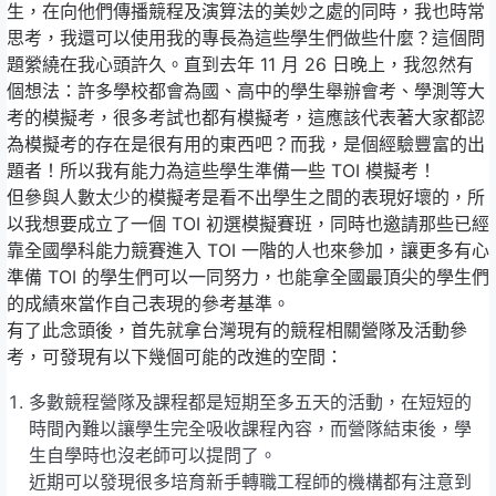
生，在向他們傳播競程及演算法的美妙之處的同時，我也時常
思考，我還可以使用我的專長為這些學生們做些什麼？這個問
題縈繞在我心頭許久。直到去年 11 月 26 日晚上，我忽然有
個想法：許多學校都會為國、高中的學生舉辦會考、學測等大
考的模擬考，很多考試也都有模擬考，這應該代表著大家都認
為模擬考的存在是很有用的東西吧？而我，是個經驗豐富的出
題者！所以我有能力為這些學生準備一些 TOI 模擬考！
但參與人數太少的模擬考是看不出學生之間的表現好壞的，所
以我想要成立了一個 TOI 初選模擬賽班，同時也邀請那些已經
靠全國學科能力競賽進入 TOI 一階的人也來參加，讓更多有心
準備 TOI 的學生們可以一同努力，也能拿全國最頂尖的學生們
的成績來當作自己表現的參考基準。
有了此念頭後，首先就拿台灣現有的競程相關營隊及活動參
考，可發現有以下幾個可能的改進的空間：
多數競程營隊及課程都是短期至多五天的活動，在短短的
時間內難以讓學生完全吸收課程內容，而營隊結束後，學
生自學時也沒老師可以提問了。
近期可以發現很多培育新手轉職工程師的機構都有注意到