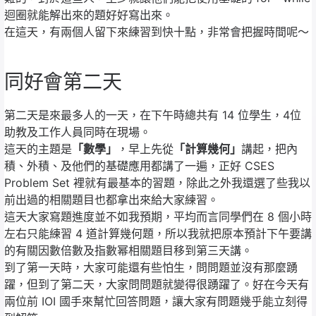
迴圈就能解出來的題好好寫出來。
在這天，有兩個人留下來練習到快十點，非常會把握時間呢～
同好會第二天
第二天是來最多人的一天，在下午時總共有 14 位學生，4位
助教及工作人員同時在現場。
這天的主題是
「數學」
，早上先從
「計算幾何」
講起，把內
積、外積、及他們的基礎應用都講了一遍，正好 CSES
Problem Set 裡就有最基本的習題，除此之外我還選了些我以
前出過的相關題目也都拿出來給大家練習。
這天大家寫題進度並不如我預期，平均而言同學們在 8 個小時
左右只能練習 4 道計算幾何題，所以我就把原本預計下午要講
的有關因數倍數及指數幂相關題目移到第三天講。
到了第一天時，大家可能還有些怕生，問問題並沒有那麼踴
躍，但到了第二天，大家問問題就變得很踴躍了。好在今天有
兩位前 IOI 國手來幫忙回答問題，讓大家有問題幾乎能立刻得