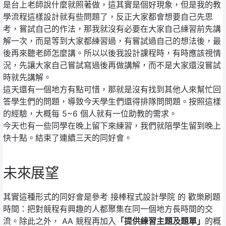
是台上老師說什麼就照著做，這其實是個好現象，但是我的教
學流程這樣設計就有些問題了，反正大家都會想要自己先思
考，嘗試自己的作法，那我就沒有必要在大家自己練習前先講
解一次，而是等到大家都練習過，有嘗試過自己的想法後，最
後再來聽老師怎麼講。所以以後我設計課程時，有時應該視情
況，先讓大家自己嘗試寫過後再做講解，而不是大家還沒嘗試
時就先講解。
這天還有一個地方有點可惜，那就是沒有找到其他人來幫忙回
答學生們的問題，導致今天學生們還得排隊問問題。按照這樣
的經驗，大概每 5~6 個人就有一位助教的需求。
今天也有一些同學在晚上留下來練習，我們就陪學生留到晚上
快十點。結束了連續三天的同好會。
未來展望
其實這種形式的同好會是參考 接棒程式設計學院 的 歡樂刷題
時間：把對競程有興趣的人都聚集在同一個地方長時間的交
流。除此之外， AA 競程再加入
「提供練習主題及題單」
的概