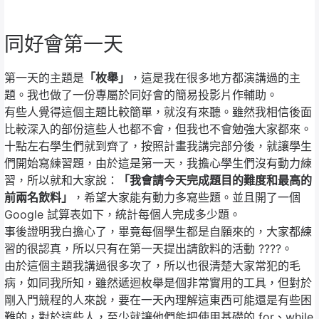
同好會第一天
第一天的主題是
「枚舉」
，這是我在很多地方都演講過的主
題。我也做了一份專屬於同好會的簡易投影片作輔助。
有些人覺得這個主題比較簡單，就沒有來聽。雖然我相信後面
比較深入的部份這些人也都不會，但我也不會勉強大家都來。
十點左右學生們就到齊了，按照計畫我講完部分後，就讓學生
們開始寫練習題，由於這是第一天，我擔心學生們沒有動力練
習，所以就和大家說：
「我會請今天完成題目的難度和最高的
前兩名飲料」
，希望大家能有動力多寫些題。並且開了一個
Google 試算表如下，統計每個人完成多少題。
事後證明我白擔心了，畢竟每個學生都是自願來的，大家都練
習的很認真，所以只有在第一天提出請飲料的活動 ????。
由於這個主題我講過很多次了，所以也很清楚大家常犯的毛
病，如同我所知，雖然遞迴枚舉是個非常實用的工具，但對於
剛入門競程的人來說，要在一天內理解這東西可能還是有些困
難的，對於這些人，至少就讓他們能把使用基礎的 for、while